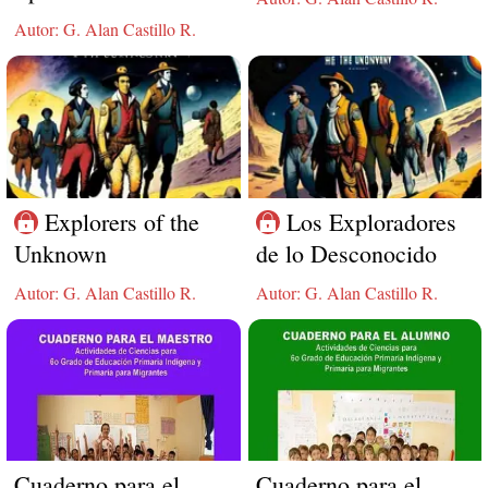
de la Estrella
Autor: G. Alan Castillo R.
Extinguida
Explorers of the
Los Exploradores
Unknown
de lo Desconocido
Autor: G. Alan Castillo R.
Autor: G. Alan Castillo R.
Cuaderno para el
Cuaderno para el