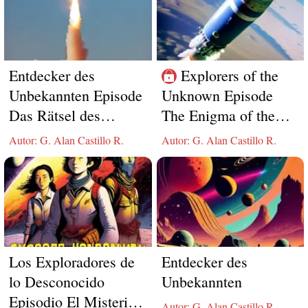
Entdecker des
Explorers of the
Unbekannten Episode
Unknown Episode
Das Rätsel des
The Enigma of the
erloschenen Sterns
Extinguished Star
Autor: G. Alan Castillo R.
Autor: G. Alan Castillo R.
Los Exploradores de
Entdecker des
lo Desconocido
Unbekannten
Episodio El Misterio
Autor: G. Alan Castillo R.