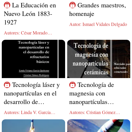
La Educación en
Grandes maestros,
Nuevo León 1883-
homenaje
1927
Autor: Ismael Vidales Delgado
Autores: César Morado
Macías, Ismael Vidales
Delgado
Tecnología láser y
Tecnología de
nanopartículas en el
magnesia con
desarrollo de
nanopartículas
refractarios básicos
cerámicas, materiales
Autores: Linda V. García
Autores: Cristian Gómez
para refractarios
Quiñonez, Cristian Gómez
Rodríguez, Linda Viviana
Rodríguez
García Quiñones
estructurales