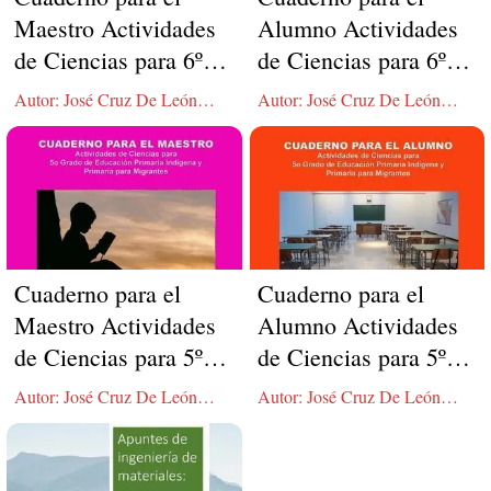
Maestro Actividades
Alumno Actividades
de Ciencias para 6º
de Ciencias para 6º
Grado de Educación
Grado de Educación
Autor: José Cruz De León
Autor: José Cruz De León
Primaria Indígena y
Primaria Indígena y
González
González
Primaria para
Primaria para
Migrantes
Migrantes
Cuaderno para el
Cuaderno para el
Maestro Actividades
Alumno Actividades
de Ciencias para 5º
de Ciencias para 5º
Grado de Educación
Grado de Educación
Autor: José Cruz De León
Autor: José Cruz De León
Primaria Indígena y
Primaria Indígena y
González
González
Primaria para
Primaria para
Migrantes
Migrantes